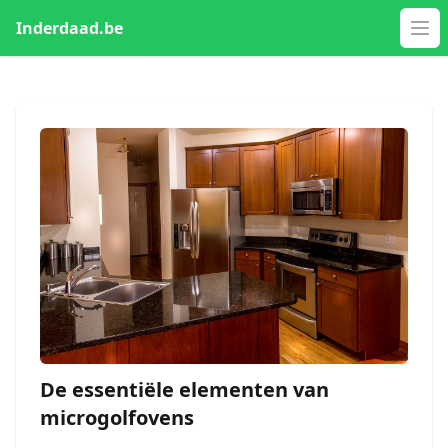
Inderdaad.be
Op
De essentiële elementen van
microgolfovens